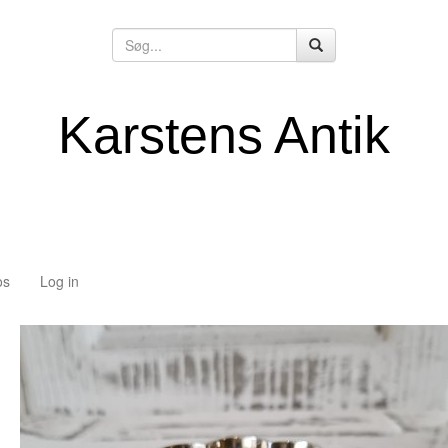
Karstens Antik
os
Log in