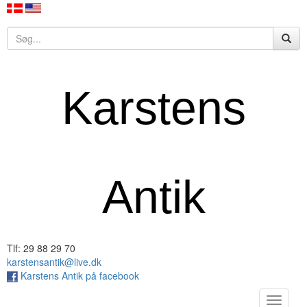
Karstens
Antik
Tlf: 29 88 29 70
karstensantik@live.dk
Karstens Antik på facebook
Toggle