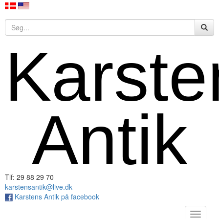
Karste
Antik
Tlf: 29 88 29 70
karstensantik@live.dk
Karstens Antik på facebook
Toggle