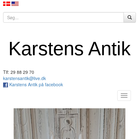
Karstens Antik
Tlf: 29 88 29 70
karstensantik@live.dk
Karstens Antik på facebook
Toggle
navigat