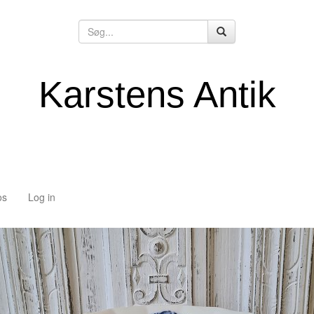
Karstens Antik
os
Log in